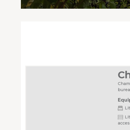
Ch
Chamb
burea
Equi
Li
Lit
acces