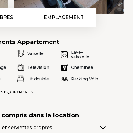
BRES
EMPLACEMENT
ments
Appartement
Lave-
Vaiselle
vaisselle
nge
Télévision
Cheminée
g
Lit double
Parking Vélo
ES ÉQUIPEMENTS
s compris
dans la location
 et serviettes propres