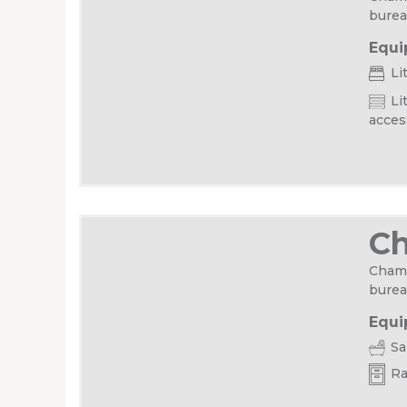
burea
Equi
Li
Lit
acces
C
Chamb
burea
Equi
Sal
Ra