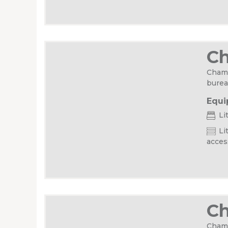
C
Chamb
burea
Equi
Li
Lit
acces
C
Chamb