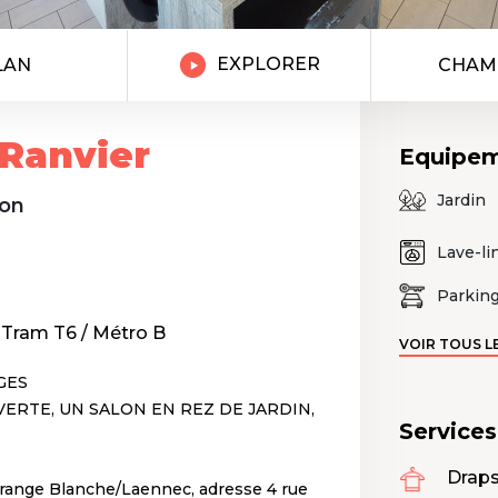
EXPLORER
LAN
CHAM
 Ranvier
Equipe
Jardin
yon
Lave-li
Parkin
/ Tram T6 / Métro B
VOIR TOUS L
GES
VERTE, UN SALON EN REZ DE JARDIN,
Service
Draps
Grange Blanche/Laennec, adresse 4 rue