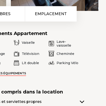
BRES
EMPLACEMENT
ments
Appartement
Lave-
Vaiselle
vaisselle
nge
Télévision
Cheminée
g
Lit double
Parking Vélo
ES ÉQUIPEMENTS
s compris
dans la location
 et serviettes propres