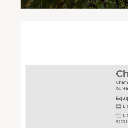
Ch
Chamb
burea
Equi
Li
Lit
acces