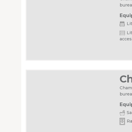
burea
Equi
Li
Lit
acces
C
Chamb
burea
Equi
Sal
Ra