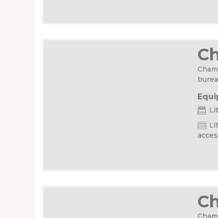
C
Chamb
burea
Equi
Li
Lit
acces
C
Chamb