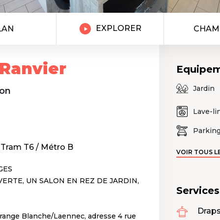
EXPLORER
LAN
CHAM
 Ranvier
Equipe
Jardin
yon
Lave-li
Parkin
/ Tram T6 / Métro B
VOIR TOUS L
GES
VERTE, UN SALON EN REZ DE JARDIN,
Service
Draps
Grange Blanche/Laennec, adresse 4 rue