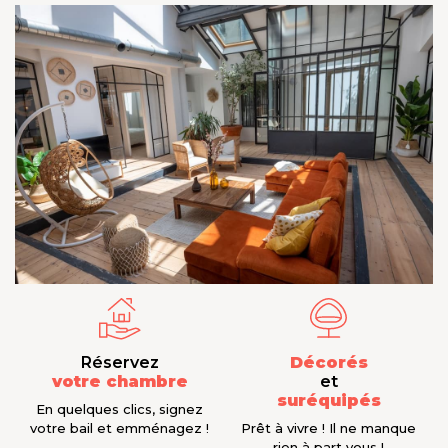
Réservez
Décorés
votre chambre
et
suréquipés
En quelques clics, signez
votre bail et emménagez !
Prêt à vivre ! Il ne manque
rien à part vous !