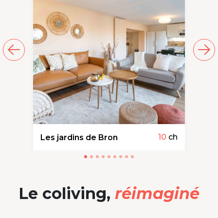
10
ch
Le coliving,
réimaginé