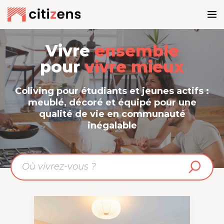
Vivre
ensemble
pour
vivre mieux
Coliving pour étudiants et jeunes actifs :
meublé, décoré et équipé pour une
qualité de vie en communauté
inégalable
2
ch
Le cocon d'Ambroise
Le S