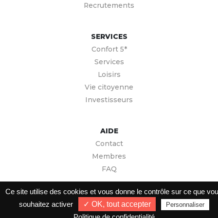
Recrutements
SERVICES
Confort 5*
Services
Loisirs
Vie citoyenne
Investisseurs
AIDE
Contact
Membres
FAQ
Ce site utilise des cookies et vous donne le contrôle sur ce que vo
Confidentialité
.
Conditions générales d'utilisation
. © 2026 Citizens. Tous
souhaitez activer
✓ OK, tout accepter
Personnaliser
droits réservés.
Politique de confidentialité