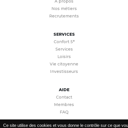
À propos
Nos métiers
Recrutements
SERVICES
Confort 5*
Services
Loisirs
Vie citoyenne
Investisseurs
AIDE
Contact
Membres
FAQ
Ce site utilise des cookies et vous donne le contrôle sur ce que vo