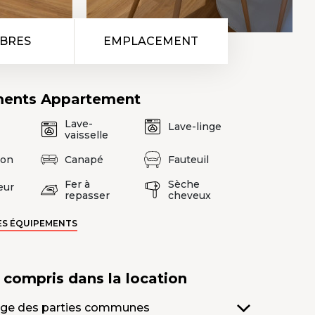
BRES
EMPLACEMENT
ments
Appartement
Lave-
Lave-linge
vaisselle
ion
Canapé
Fauteuil
Fer à
Sèche
eur
repasser
cheveux
ES ÉQUIPEMENTS
s compris
dans la location
ge des parties communes