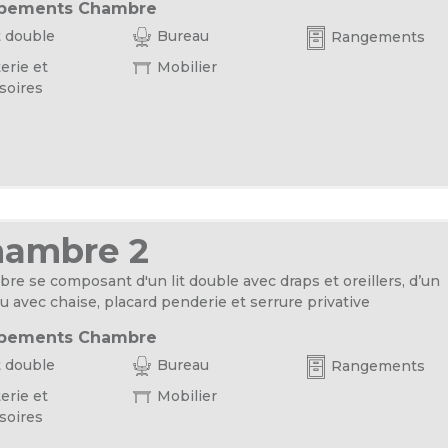
pements Chambre
t double
Bureau
Rangements
erie et
Mobilier
soires
hambre 2
re se composant d'un lit double avec draps et oreillers, d’un
u avec chaise, placard penderie et serrure privative
pements Chambre
t double
Bureau
Rangements
erie et
Mobilier
soires