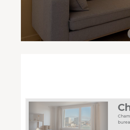
Ch
Chamb
burea