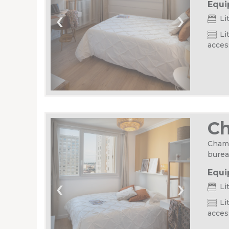
Equi
‹
›
Li
Lit
acces
C
Chamb
burea
Equi
‹
›
Li
Lit
acces