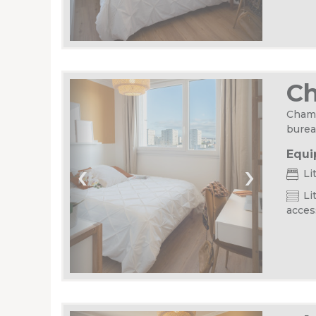
C
Chamb
burea
Equi
‹
›
Li
Lit
acces