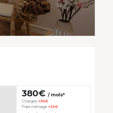
380€
/ mois*
Charges
+95€
Frais ménage
+25€