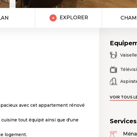
EXPLORER
LAN
CHAM
Equipe
Vaiselle
Télévis
Aspirat
VOIR TOUS L
 spacieux avec cet appartement rénové
cuisine tout équipé ainsi que d'une
Service
Ména
ce logement.