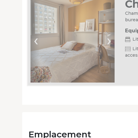
C
Chamb
burea
Equi
‹
›
Li
Lit
acces
Emplacement