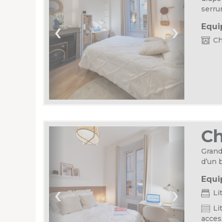
serru
‹
›
Equi
Ch
C
Grand
d’un 
Equi
‹
›
Li
Lit
acces