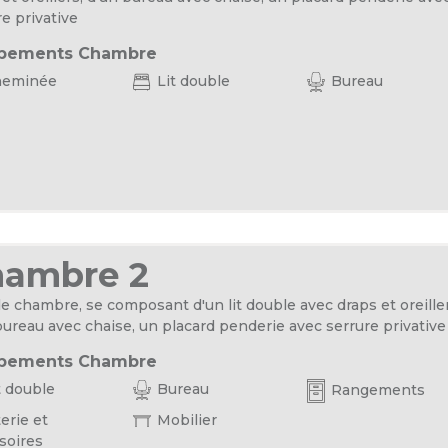
re privative
pements Chambre
eminée
Lit double
Bureau
hambre 2
e chambre, se composant d'un lit double avec draps et oreiller
bureau avec chaise, un placard penderie avec serrure privative
pements Chambre
t double
Bureau
Rangements
erie et
Mobilier
soires