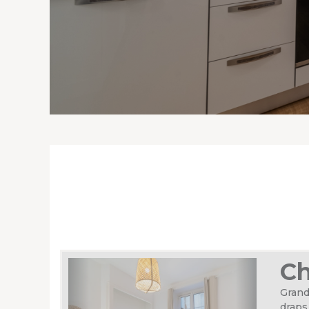
Ch
Grand
draps