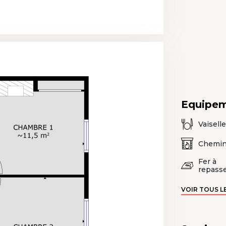
.
Equipe
Vaiselle
Chemi
Fer à
repass
VOIR TOUS L