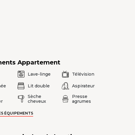
ments
Appartement
Lave-linge
Télévision
née
Lit double
Aspirateur
Sèche
Presse
er
cheveux
agrumes
ES ÉQUIPEMENTS