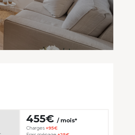
455€
/ mois*
Charges
+95€
c
Frais ménage
+25€