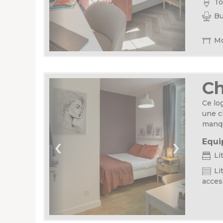
Toi
Bu
Mo
C
Ce lo
une c
manqu
‹
›
Equi
Li
Lit
acces