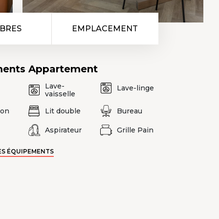
BRES
EMPLACEMENT
ments
Appartement
Lave-
Lave-linge
vaisselle
ion
Lit double
Bureau
Aspirateur
Grille Pain
ES ÉQUIPEMENTS