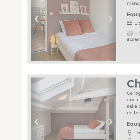
manqu
‹
›
Equi
Li
Lit
acces
C
Ce lo
une c
salle
de toi
‹
›
Equi
Toi