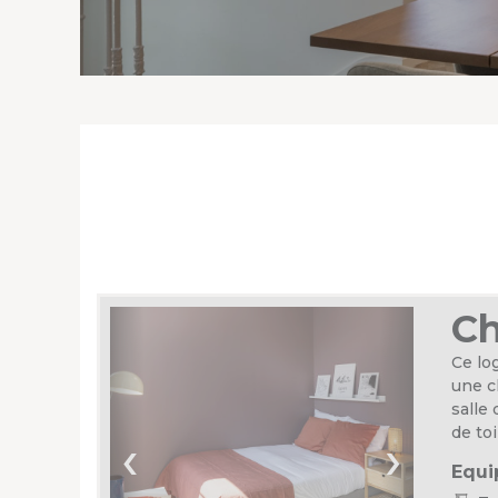
Ch
Ce lo
une c
salle
de toi
‹
›
Equi