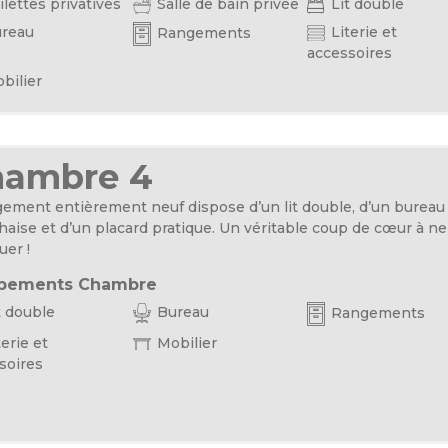
lettes privatives
Salle de bain privée
Lit double
reau
Literie et
Rangements
accessoires
bilier
hambre 4
gement entièrement neuf dispose d’un lit double, d’un bureau
haise et d’un placard pratique. Un véritable coup de cœur à ne
er !
pements Chambre
t double
Bureau
Rangements
erie et
Mobilier
soires