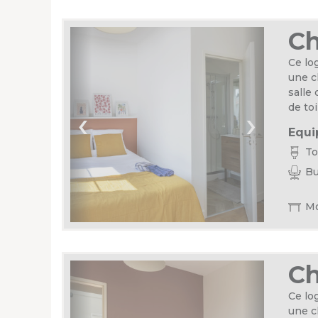
C
Ce lo
une c
salle
de toi
‹
›
Equi
Toi
Bu
Mo
C
Ce lo
une c