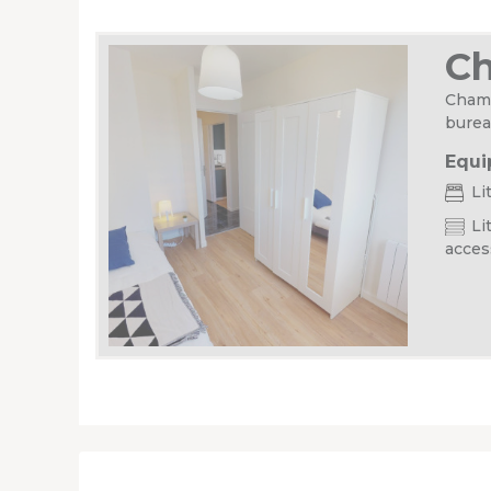
C
Chamb
burea
Equi
Li
Lit
acces