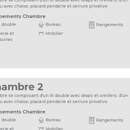
u avec chaise, placard penderie et serrure privative
pements Chambre
t double
Bureau
Rangements
erie et
Mobilier
soires
hambre 2
re se composant d'un lit double avec draps et oreillers, d’un
u avec chaise, placard penderie et serrure privative
pements Chambre
t double
Bureau
Rangements
erie et
Mobilier