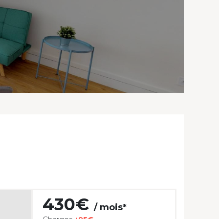
430€
/ mois*