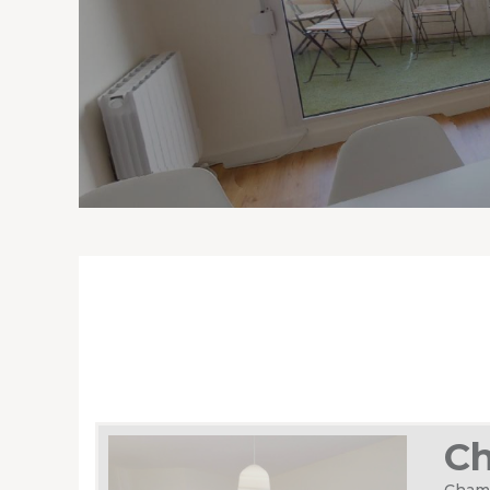
Ch
Chamb