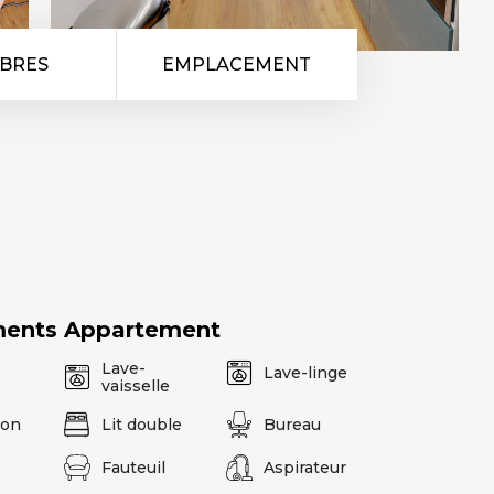
BRES
EMPLACEMENT
ments
Appartement
Lave-
Lave-linge
vaisselle
ion
Lit double
Bureau
Fauteuil
Aspirateur