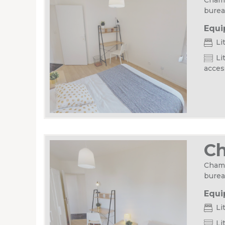
burea
Equi
Li
Lit
acces
C
Chamb
burea
Equi
Li
Lit