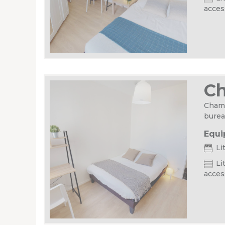
acces
C
Chamb
burea
Equi
Li
Lit
acces